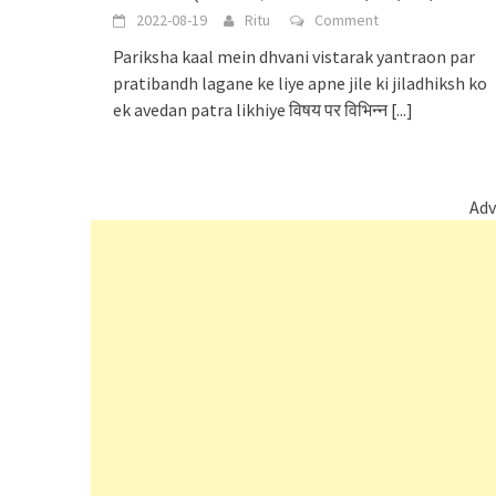
2022-08-19
Ritu
Comment
Pariksha kaal mein dhvani vistarak yantraon par
pratibandh lagane ke liye apne jile ki jiladhiksh ko
ek avedan patra likhiye विषय पर विभिन्न
[...]
Adv