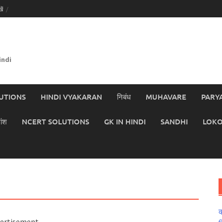
ें
indi
UTIONS
HINDI VYAKARAN
निबंध
MUHAVARE
PARY
ांश
NCERT SOLUTIONS
GK IN HINDI
SANDHI
LOKO
क
ertisement