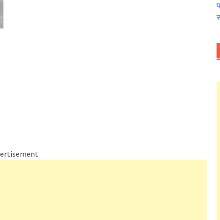
प
स
ertisement