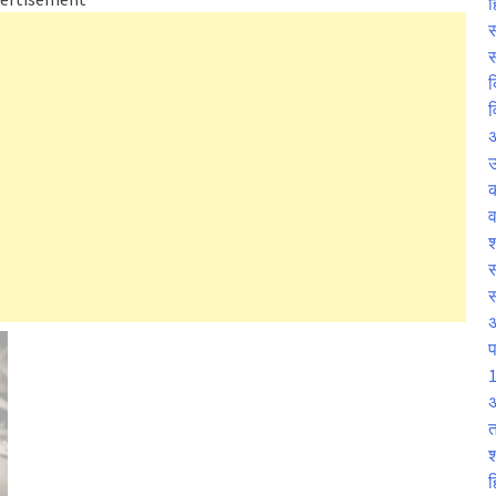
ह
स
स
क
व
उ
व
श
स
प
1
अ
त
श
ह