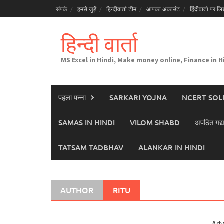
Skip
संपर्क
हमसे जुड़ें
हिन्दीवार्ता टीम
आपका अकाउंट
हिंदीवार्ता पर लिख
to
content
हिन्दी वार्ता
MS Excel in Hindi, Make money online, Finance in H
पहला पन्ना
SARKARI YOJNA
NCERT SOL
SAMAS IN HINDI
VILOM SHABD
अपठित गद्य
TATSAM TADBHAV
ALANKAR IN HINDI
AUTHOR
RITU
Adv