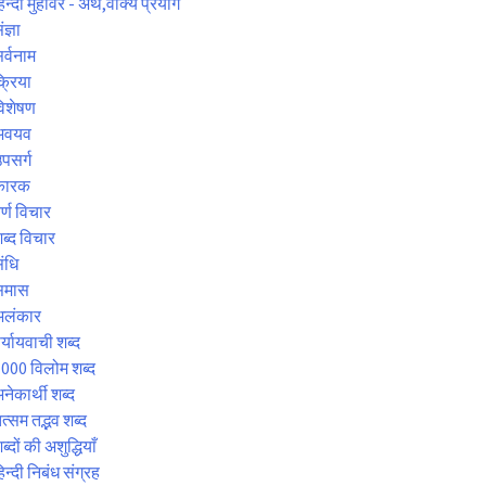
िन्दी मुहावरे - अर्थ,वाक्य प्रयोग
ंज्ञा
र्वनाम
्रिया
िशेषण
अवयव
पसर्ग
कारक
र्ण विचार
ब्द विचार
ंधि
समास
अलंकार
र्यायवाची शब्द
000 विलोम शब्द
नेकार्थी शब्द
त्सम तद्भव शब्द
ब्दों की अशुद्धियाँ
िन्दी निबंध संग्रह